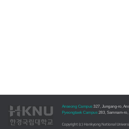
Anseong Campus
327, Jungang-ro, An
Pyeongtaek Campus
283, Samnam-ro, 
Copyright (c) Hankyong National Universi