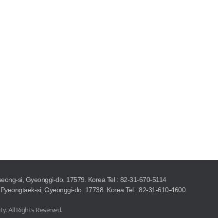
seong-si, Gyeonggi-do. 17579. Korea
Tel : 82-31-670-5114
Pyeongtaek-si, Gyeonggi-do. 17738. Korea
Tel : 82-31-610-4600
ty.
All Rights Reserved.