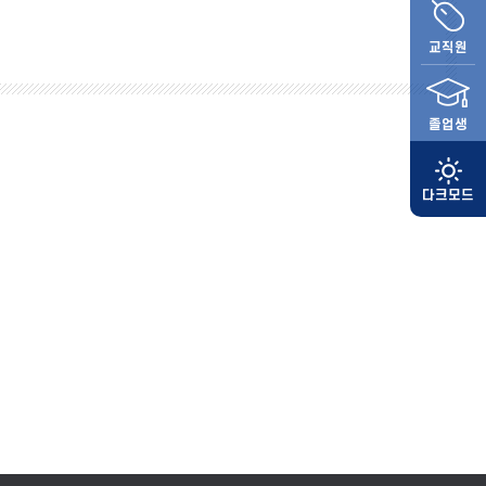
교직원
졸업생