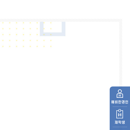
예비
한경인
재학생