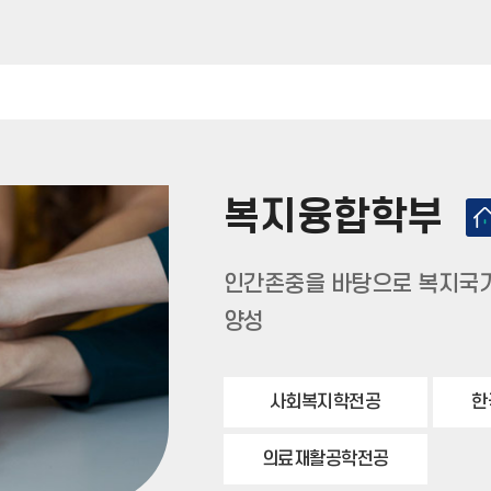
복지융합학부
인간존중을 바탕으로 복지국가
양성
사회복지학전공
한
의료재활공학전공