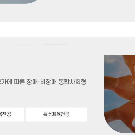
 증가에 따른 장애·비장애 통합사회형
육전공
특수체육전공