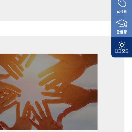
교직원
졸업생