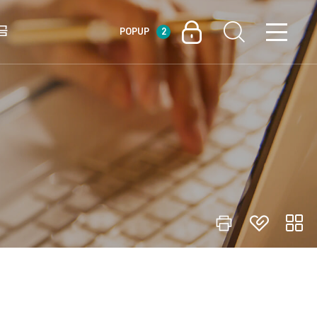
금
POPUP
2