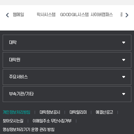
메일
학사시스템
GOODGIL시스템
사이버캠퍼스
중앙도서관
장애
인문융합공공인재학부
대학
법경영학부
일반대학원
대학원
웰니스산업융합학부
산업대학원
입학안내
주요서비스
식물자원조경학부
공공정책대학원
웹메일
중앙도서관
부속기관/기타
동물생명융합학부
경영대학원
학사시스템(학부)
학생생활관(안성)
개인정보처리방침
대학정보공시
대학알리미
예결산공고
생명공학부
찾아오시는길
이메일주소 무단수집거부
교육대학원
학사시스템(전문학사 및 전공심화)
학생생활관(평택)
영상정보처리기기 운영·관리 방침