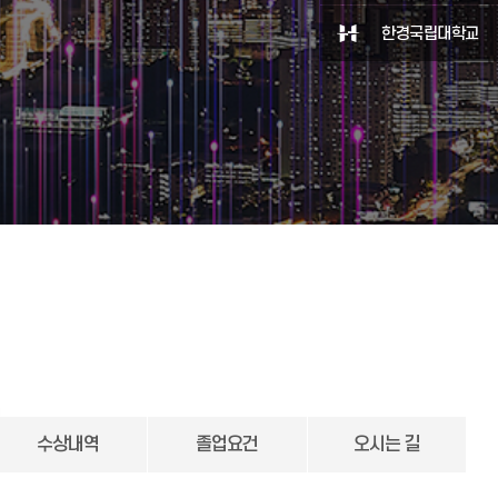
한경국립대학교
수상내역
졸업요건
오시는 길