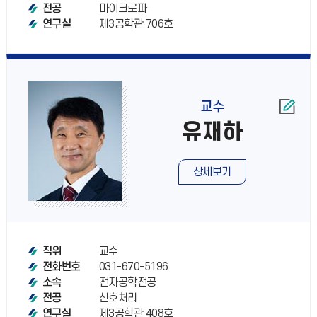
마이크로파
전공
제3공학관 706호
연구실
교수
유재하
상세보기
교수
직위
031-670-5196
전화번호
전자공학전공
소속
신호처리
전공
제3공학관 408호
연구실