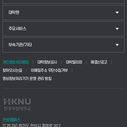
법경영학부
일반대학원
대학원
웰니스산업융합학부
산업대학원
입학안내
주요서비스
식물자원조경학부
공공정책대학원
웹메일
중앙도서관
부속기관/기타
동물생명융합학부
경영대학원
학사시스템(학부)
학생생활관(안성)
개인정보처리방침
대학정보공시
대학알리미
예결산공고
생명공학부
찾아오시는길
이메일주소 무단수집거부
교육대학원
학사시스템(전문학사 및 전공심화)
학생생활관(평택)
영상정보처리기기 운영·관리 방침
건설환경공학부
사이버캠퍼스(학부)
발전기금
사회안전시스템공학부
사이버캠퍼스(전문학사 및 전공심화)
산학협력단
식품생명화학공학부
시설바로처리서비스
취업지원센터
안성캠퍼스
(17579) 경기도 안성시 중앙로 327