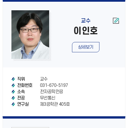
교수
이인호
상세보기
교수
직위
031-670-5197
전화번호
전자공학전공
소속
무선통신
전공
제3공학관 405호
연구실