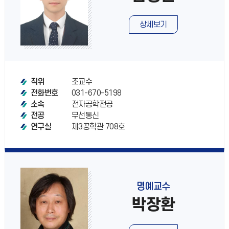
상세보기
조교수
직위
031-670-5198
전화번호
전자공학전공
소속
무선통신
전공
제3공학관 708호
연구실
명예교수
박장환