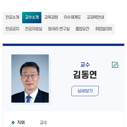
전공소개
교수소개
교육과정
이수체계도
교과목안내
전공공지
전공자료실
동아리·연구실
졸업요건
취업알리미
교수
김동연
상세보기
교수
직위