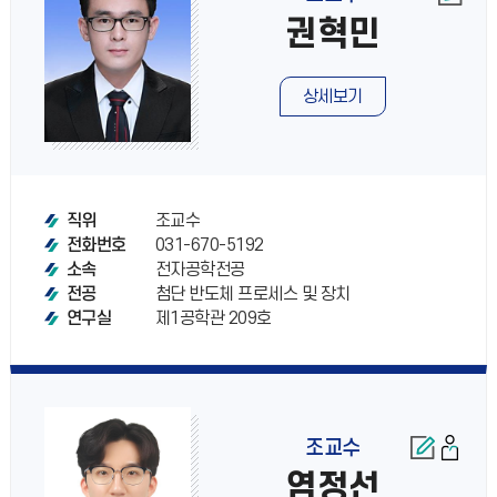
권혁민
상세보기
조교수
직위
031-670-5192
전화번호
전자공학전공
소속
첨단 반도체 프로세스 및 장치
전공
제1공학관 209호
연구실
조교수
염정선