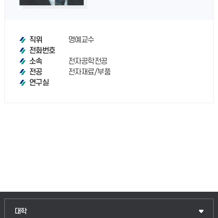
명예교수
직위
전화번호
전자공학전공
소속
전자재료/부품
전공
연구실
인문융합공공인재학부
대학