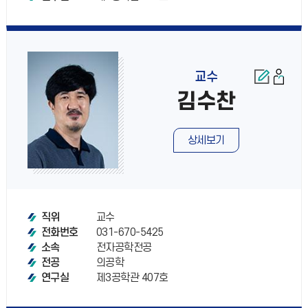
교수
김수찬
상세보기
교수
직위
031-670-5425
전화번호
전자공학전공
소속
의공학
전공
제3공학관 407호
연구실