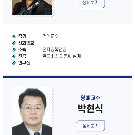
상세보기
명예교수
직위
전화번호
전자공학전공
소속
필드버스 자동화 설계
전공
연구실
명예교수
박현식
상세보기