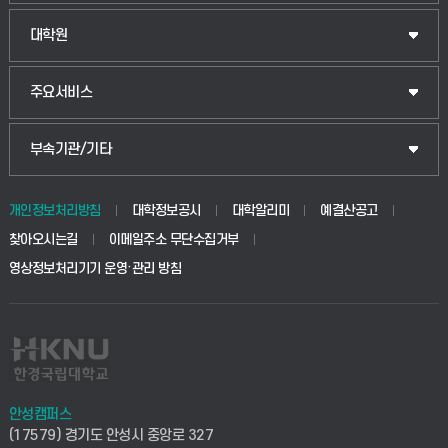
법경영학부
일반대학원
대학원
웰니스산업융합학부
산업대학원
입학안내
주요서비스
식물자원조경학부
공공정책대학원
웹메일
중앙도서관
부속기관/기타
동물생명융합학부
경영대학원
학사시스템(학부)
학생생활관(안성)
개인정보처리방침
대학정보공시
대학알리미
예결산공고
생명공학부
찾아오시는길
이메일주소 무단수집거부
교육대학원
학사시스템(전문학사 및 전공심화)
학생생활관(평택)
영상정보처리기기 운영·관리 방침
건설환경공학부
사이버캠퍼스(학부)
발전기금
사회안전시스템공학부
사이버캠퍼스(전문학사 및 전공심화)
산학협력단
식품생명화학공학부
시설바로처리서비스
취업지원센터
안성캠퍼스
(17579) 경기도 안성시 중앙로 327
컴퓨터응용수학부