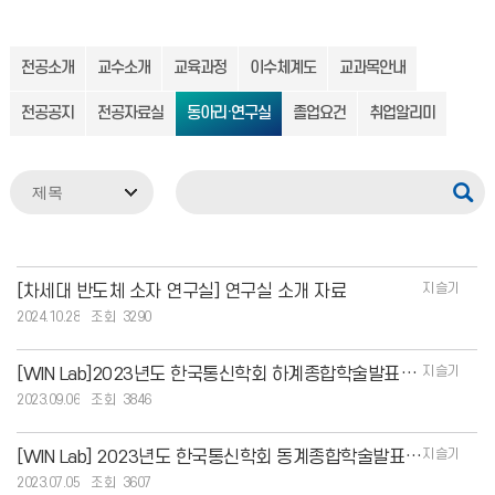
전공소개
교수소개
교육과정
이수체계도
교과목안내
전공공지
전공자료실
동아리·연구실
졸업요건
취업알리미
지슬기
[차세대 반도체 소자 연구실] 연구실 소개 자료
2024.10.28
3290
지슬기
[WIN Lab]2023년도 한국통신학회 하계종합학술발표회 아이디어경진대회 수상
2023.09.06
3846
지슬기
[WIN Lab] 2023년도 한국통신학회 동계종합학술발표회 한국광기술원 원장상 수상
2023.07.05
3607