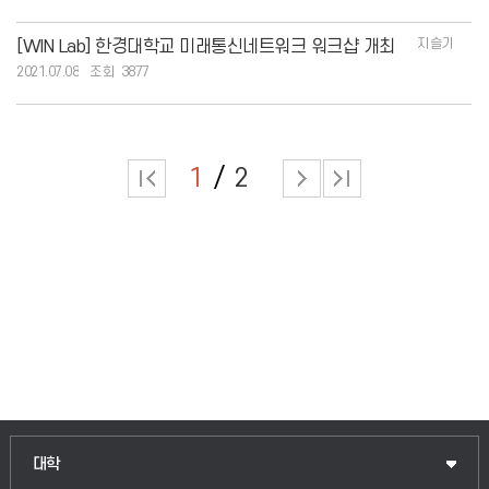
지슬기
[WIN Lab] 한경대학교 미래통신네트워크 워크샵 개최
2021.07.08
3877
1
2
인문융합공공인재학부
대학