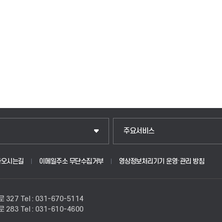
입학안내
주요서비스
웹메일
아오시는길
이메일주소 무단수집거부
영상정보처리기기 운영·관리 방침
원
학사시스템(학부)
로 327
Tel : 031-670-5114
학사시스템(전문학사 및 전공심화)
로 283
Tel : 031-610-4600