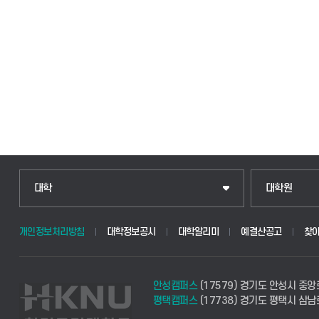
인문융합공공인재학부
일반대학원
대학
대학원
법경영학부
산업대학원
개인정보처리방침
대학정보공시
대학알리미
예결산공고
찾
웰니스산업융합학부
공공정책대학
안성캠퍼스
(17579) 경기도 안성시 중앙
식물자원조경학부
경영대학원
평택캠퍼스
(17738) 경기도 평택시 삼남