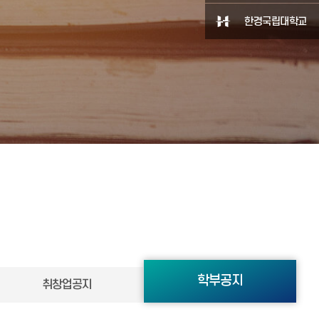
한경국립대학교
학부공지
취창업공지