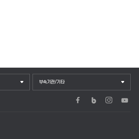
중앙도서관
부속기관/기타
학생생활관(안성)
학생생활관(평택)
발전기금