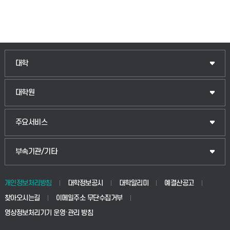
인문융합공공인재학부
대학
법경영학부
일반대학원
대학원
웰니스산업융합학부
산업대학원
입학안내
주요서비스
식물자원조경학부
공공정책대학원
웹메일
중앙도서관
부속기관/기타
동물생명융합학부
경영대학원
학사시스템(학부)
학생생활관(안성)
개인정보처리방침
대학정보공시
대학알리미
예결산공고
생명공학부
찾아오시는길
이메일주소 무단수집거부
교육대학원
학사시스템(전문학사 및 전공심화)
학생생활관(평택)
영상정보처리기기 운영·관리 방침
건설환경공학부
사이버캠퍼스(학부)