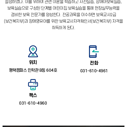
설정하였다.
이를 위하여 관련 이론을 학습하고 사전실습, 장애아보육실습,
보육실습으로 구성된 단계별 어린이집 보육실습을 통해 현장실무능력을
겸비한 보육 전문가를 양성한다.
전공과목을 이수하면 보육교사2급
(보건복지부)과 장애영유아를 위한 보육교사자격확인서(보건복지부) 자격을
취득하게 된다.
위치
전화
평택캠퍼스 인학관 B동 604호
031-610-4961
팩스
031-610-4960