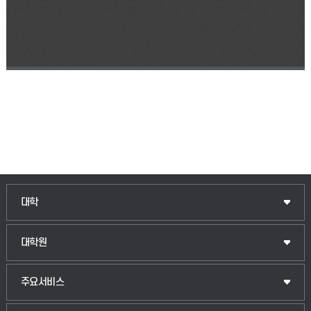
인문융합공공인재학부
대학
법경영학부
일반대학원
대학원
웰니스산업융합학부
산업대학원
입학안내
주요서비스
식물자원조경학부