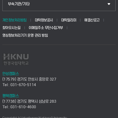
공공정책대학원
웹메일
중앙도서관
부속기관/기타
동물생명융합학부
경영대학원
학사시스템(학부)
학생생활관(안성)
개인정보처리방침
대학정보공시
대학알리미
예결산공고
생명공학부
찾아오시는길
이메일주소 무단수집거부
교육대학원
학사시스템(전문학사 및 전공심화)
학생생활관(평택)
영상정보처리기기 운영·관리 방침
건설환경공학부
사이버캠퍼스(학부)
발전기금
사회안전시스템공학부
사이버캠퍼스(전문학사 및 전공심화)
산학협력단
식품생명화학공학부
시설바로처리서비스
취업지원센터
안성캠퍼스
(17579) 경기도 안성시 중앙로 327
컴퓨터응용수학부
연구실안전관리시스템
Tel : 031-670-5114
창업지원센터
ICT로봇기계공학부
평택캠퍼스
산학연구관리시스템
현장실습지원센터
(17738) 경기도 평택시 삼남로 283
Tel : 031-610-4600
전자전기공학부
찾아오시는길(안성)
평생교육원
Copyright (c) Hankyong National University.