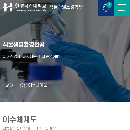
2
식물자원조경학부
식물생명환경전공
이수체계도
이수체계도