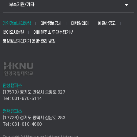
공공정책대학원
웹메일
중앙도서관
부속기관/기타
동물생명융합학부
경영대학원
학사시스템(학부)
학생생활관(안성)
개인정보처리방침
대학정보공시
대학알리미
예결산공고
생명공학부
찾아오시는길
이메일주소 무단수집거부
교육대학원
학사시스템(전문학사 및 전공심화)
학생생활관(평택)
영상정보처리기기 운영·관리 방침
건설환경공학부
사이버캠퍼스(학부)
발전기금
사회안전시스템공학부
사이버캠퍼스(전문학사 및 전공심화)
산학협력단
식품생명화학공학부
시설바로처리서비스
취업지원센터
안성캠퍼스
(17579) 경기도 안성시 중앙로 327
컴퓨터응용수학부
연구실안전관리시스템
Tel : 031-670-5114
창업지원센터
ICT로봇기계공학부
평택캠퍼스
산학연구관리시스템
현장실습지원센터
(17738) 경기도 평택시 삼남로 283
Tel : 031-610-4600
전자전기공학부
찾아오시는길(안성)
평생교육원
Copyright (c) Hankyong National University.