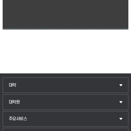
인문융합공공인재학부
대학
법경영학부
일반대학원
대학원
웰니스산업융합학부
산업대학원
입학안내
주요서비스
식물자원조경학부