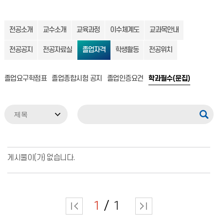
전공소개
교수소개
교육과정
이수체계도
교과목안내
전공공지
전공자료실
졸업자격
학생활동
전공위치
졸업요구학점표
졸업종합시험 공지
졸업인증요건
학과필수(문집)
게시물이(가) 없습니다.
1
1