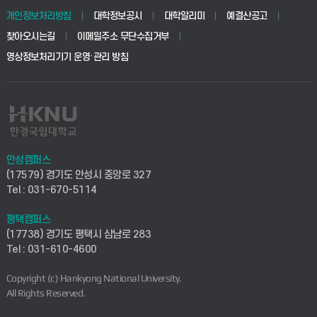
경영대학원
학사시스템(학부)
학생생활관(안성)
개인정보처리방침
대학정보공시
대학알리미
예결산공고
생명공학부
찾아오시는길
이메일주소 무단수집거부
교육대학원
학사시스템(전문학사 및 전공심화)
학생생활관(평택)
영상정보처리기기 운영·관리 방침
건설환경공학부
사이버캠퍼스(학부)
발전기금
사회안전시스템공학부
사이버캠퍼스(전문학사 및 전공심화)
산학협력단
식품생명화학공학부
시설바로처리서비스
취업지원센터
안성캠퍼스
(17579) 경기도 안성시 중앙로 327
컴퓨터응용수학부
연구실안전관리시스템
Tel : 031-670-5114
창업지원센터
ICT로봇기계공학부
평택캠퍼스
산학연구관리시스템
현장실습지원센터
(17738) 경기도 평택시 삼남로 283
Tel : 031-610-4600
전자전기공학부
찾아오시는길(안성)
평생교육원
Copyright (c) Hankyong National University.
디자인건축융합학부
All Rights Reserved.
찾아오시는길(평택)
정보전산원