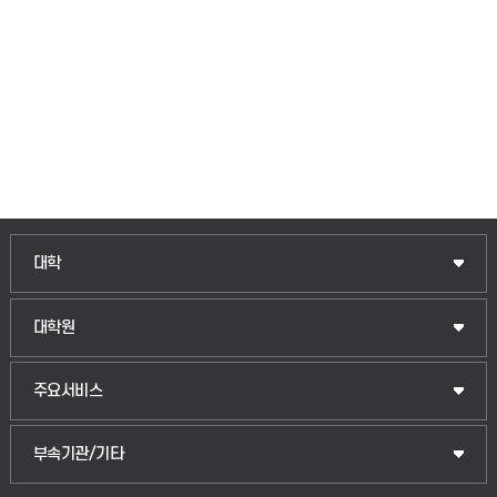
인문융합공공인재학부
대학
법경영학부
일반대학원
대학원
웰니스산업융합학부
산업대학원
입학안내
주요서비스
식물자원조경학부
공공정책대학원
웹메일
중앙도서관
부속기관/기타
동물생명융합학부