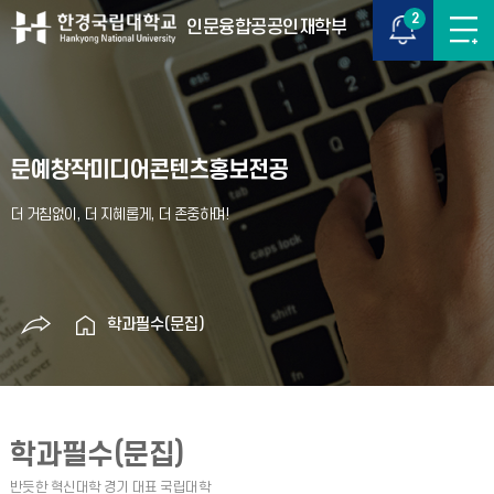
2
인문융합공공인재학부
문예창작미디어콘텐츠홍보전공
학과필수(문집)
학과필수(문집)