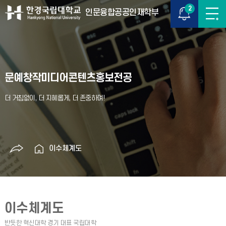
2
인문융합공공인재학부
문예창작미디어콘텐츠홍보전공
이수체계도
이수체계도