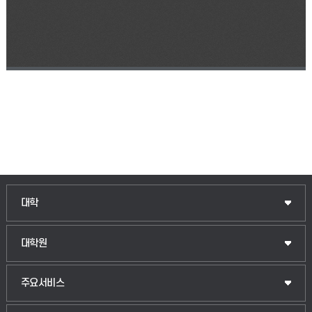
인문융합공공인재학부
대학
법경영학부
일반대학원
대학원
웰니스산업융합학부
산업대학원
입학안내
주요서비스
식물자원조경학부