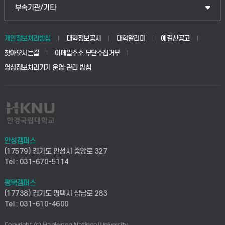
공공정책대학원
웹메일
중앙도서관
부속기관/기타
동물생명융합학부
경영대학원
학사시스템(학부)
학생생활관(안성)
개인정보처리방침
대학정보공시
대학알리미
예결산공고
생명공학부
찾아오시는길
이메일주소 무단수집거부
교육대학원
학사시스템(전문학사 및 전공심화)
학생생활관(평택)
영상정보처리기기 운영·관리 방침
건설환경공학부
사이버캠퍼스(학부)
발전기금
사회안전시스템공학부
사이버캠퍼스(전문학사 및 전공심화)
산학협력단
식품생명화학공학부
시설바로처리서비스
취업지원센터
안성캠퍼스
(17579) 경기도 안성시 중앙로 327
컴퓨터응용수학부
연구실안전관리시스템
Tel : 031-670-5114
창업지원센터
ICT로봇기계공학부
평택캠퍼스
산학연구관리시스템
현장실습지원센터
(17738) 경기도 평택시 삼남로 283
Tel : 031-610-4600
전자전기공학부
찾아오시는길(안성)
평생교육원
Copyright (c) Hankyong National University.