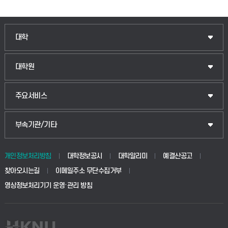
인문융합공공인재학부
대학
법경영학부
일반대학원
대학원
웰니스산업융합학부
산업대학원
입학안내
주요서비스
식물자원조경학부
공공정책대학원
웹메일
중앙도서관
부속기관/기타
동물생명융합학부
경영대학원
학사시스템(학부)
학생생활관(안성)
개인정보처리방침
대학정보공시
대학알리미
예결산공고
생명공학부
찾아오시는길
이메일주소 무단수집거부
교육대학원
학사시스템(전문학사 및 전공심화)
학생생활관(평택)
영상정보처리기기 운영·관리 방침
건설환경공학부
사이버캠퍼스(학부)
발전기금
사회안전시스템공학부
사이버캠퍼스(전문학사 및 전공심화)