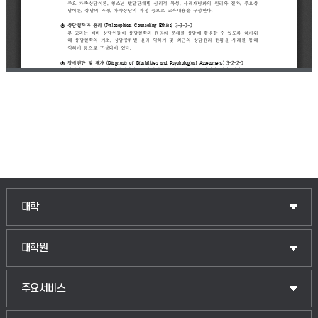
인문융합공공인재학부
대학
법경영학부
일반대학원
대학원
웰니스산업융합학부
산업대학원
입학안내
주요서비스
식물자원조경학부