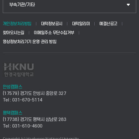
공공정책대학원
웹메일
중앙도서관
부속기관/기타
동물생명융합학부
경영대학원
학사시스템(학부)
학생생활관(안성)
개인정보처리방침
대학정보공시
대학알리미
예결산공고
생명공학부
찾아오시는길
이메일주소 무단수집거부
교육대학원
학사시스템(전문학사 및 전공심화)
학생생활관(평택)
영상정보처리기기 운영·관리 방침
건설환경공학부
사이버캠퍼스(학부)
발전기금
사회안전시스템공학부
사이버캠퍼스(전문학사 및 전공심화)
산학협력단
식품생명화학공학부
시설바로처리서비스
취업지원센터
안성캠퍼스
(17579) 경기도 안성시 중앙로 327
컴퓨터응용수학부
연구실안전관리시스템
Tel : 031-670-5114
창업지원센터
ICT로봇기계공학부
평택캠퍼스
산학연구관리시스템
현장실습지원센터
(17738) 경기도 평택시 삼남로 283
Tel : 031-610-4600
전자전기공학부
찾아오시는길(안성)
평생교육원
Copyright (c) Hankyong National University.