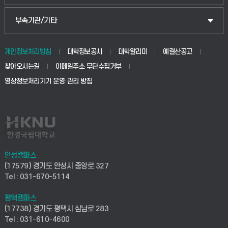
식물자원조경학부
공공정책대학원
웹메일
중앙도서관
부속기관/기타
동물생명융합학부
경영대학원
학사시스템(학부)
학생생활관(안성)
개인정보처리방침
대학정보공시
대학알리미
예결산공고
생명공학부
찾아오시는길
이메일주소 무단수집거부
교육대학원
학사시스템(전문학사 및 전공심화)
학생생활관(평택)
영상정보처리기기 운영·관리 방침
건설환경공학부
사이버캠퍼스(학부)
발전기금
사회안전시스템공학부
사이버캠퍼스(전문학사 및 전공심화)
산학협력단
식품생명화학공학부
시설바로처리서비스
취업지원센터
안성캠퍼스
(17579) 경기도 안성시 중앙로 327
컴퓨터응용수학부
연구실안전관리시스템
Tel : 031-670-5114
창업지원센터
ICT로봇기계공학부
평택캠퍼스
산학연구관리시스템
현장실습지원센터
(17738) 경기도 평택시 삼남로 283
Tel : 031-610-4600
전자전기공학부