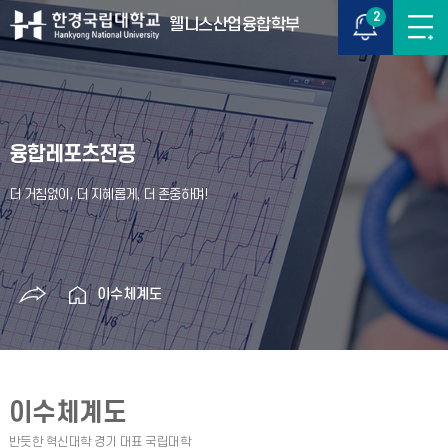
2
웰니스산업융합학부
융합레포츠전공
이수체계도
이수체계도