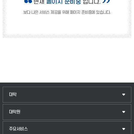
현재
페이지 준비중
입니다.
보다 나은 서비스 제공을 위해 페이지 준비중에 있습니다.
인문융합공공인재학부
대학
법경영학부
일반대학원
대학원
웰니스산업융합학부
산업대학원
입학안내
주요서비스