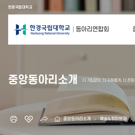
한경국립대학교
동아리연합회
중앙동아리소개
중앙동아리소개
예술&취미분과