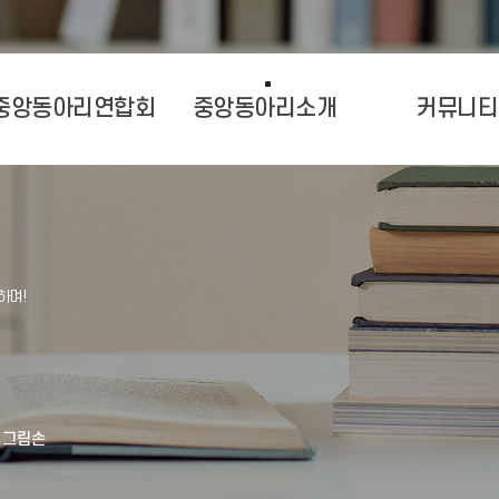
중앙동아리연합회
중앙동아리소개
커뮤니티
그림손