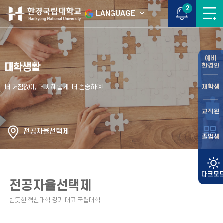
2
LANGUAGE
예비
대학생활
한경인
재학생
교직원
전공자율선택제
졸업생
전공자율선택제