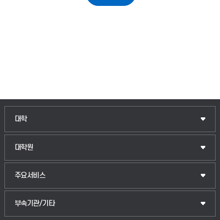
인문융합공공인재학부
대학
법경영학부
일반대학원
대학원
웰니스산업융합학부
산업대학원
입학안내
주요서비스
식물자원조경학부
공공정책대학원
웹메일
중앙도서관
부속기관/기타