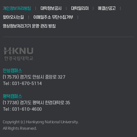
동물생명융합학부
경영대학원
학사시스템(학부)
학생생활관(안성)
개인정보처리방침
대학정보공시
대학알리미
예결산공고
생명공학부
찾아오시는길
이메일주소 무단수집거부
교육대학원
학사시스템(전문학사 및 전공심화)
학생생활관(평택)
영상정보처리기기 운영·관리 방침
건설환경공학부
사이버캠퍼스(학부)
발전기금
사회안전시스템공학부
사이버캠퍼스(전문학사 및 전공심화)
산학협력단
식품생명화학공학부
시설바로처리서비스
취업지원센터
안성캠퍼스
(17579) 경기도 안성시 중앙로 327
컴퓨터응용수학부
연구실안전관리시스템
Tel : 031-670-5114
창업지원센터
ICT로봇기계공학부
평택캠퍼스
산학연구관리시스템
현장실습지원센터
(17738) 경기도 평택시 한경대학로 35
Tel : 031-610-4600
전자전기공학부
찾아오시는길(안성)
평생교육원
Copyright (c) Hankyong National University.
디자인건축융합학부
All Rights Reserved.
찾아오시는길(평택)
정보전산원