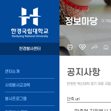
정보마당
한경봉사센터
공지사항
센터소개
사회봉사교과목
봉사프로그램
단축 url