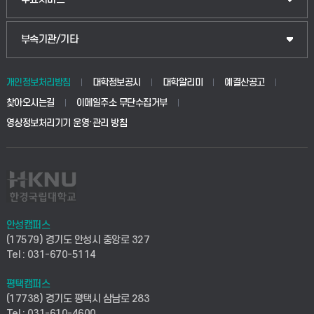
식물자원조경학부
공공정책대학원
웹메일
중앙도서관
부속기관/기타
동물생명융합학부
경영대학원
학사시스템(학부)
학생생활관(안성)
개인정보처리방침
대학정보공시
대학알리미
예결산공고
생명공학부
찾아오시는길
이메일주소 무단수집거부
교육대학원
학사시스템(전문학사 및 전공심화)
학생생활관(평택)
영상정보처리기기 운영·관리 방침
건설환경공학부
사이버캠퍼스(학부)
발전기금
사회안전시스템공학부
사이버캠퍼스(전문학사 및 전공심화)
산학협력단
식품생명화학공학부
시설바로처리서비스
취업지원센터
안성캠퍼스
(17579) 경기도 안성시 중앙로 327
컴퓨터응용수학부
연구실안전관리시스템
Tel : 031-670-5114
창업지원센터
ICT로봇기계공학부
평택캠퍼스
산학연구관리시스템
현장실습지원센터
(17738) 경기도 평택시 삼남로 283
Tel : 031-610-4600